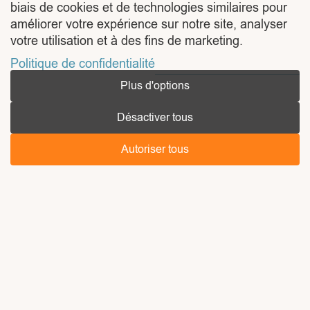
biais de cookies et de technologies similaires pour
confiez la gestion de votre site à des experts
améliorer votre expérience sur notre site, analyser
comme
WP Builders
, qui garantiront un
votre utilisation et à des fins de marketing.
fonctionnement optimal et préviendront les
Politique de confidentialité
problèmes avant qu’ils ne surviennent.
Plus d'options
Vous aimez cet article ?
Partagez-le !
Désactiver tous
Autoriser tous
A propos de l'auteur
WP Builders
WP Builders propose des
solutions dédiées à
l’optimisation et au support de
votre site WordPress. Que ce
soit pour ajouter de nouvelles
fonctionnalités, migrer votre site,