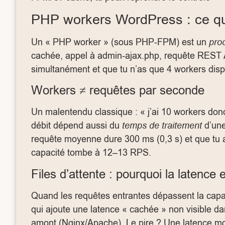
PHP workers WordPress : ce qu’
Un « PHP worker » (sous PHP-FPM) est un
pro
cachée, appel à admin-ajax.php, requête REST AP
simultanément et que tu n’as que 4 workers dispon
Workers ≠ requêtes par seconde
Un malentendu classique : « j’ai 10 workers don
débit dépend aussi du
temps de traitement
d’une
requête moyenne dure 300 ms (0,3 s) et que tu as
capacité tombe à 12–13 RPS.
Files d’attente : pourquoi la latence 
Quand les requêtes entrantes dépassent la cap
qui ajoute une latence « cachée » non visible dan
amont (Nginx/Apache). Le pire ? Une latence mo