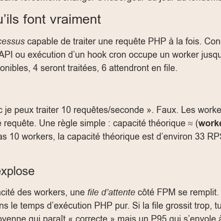
ils font vraiment
cessus
capable de traiter une requête PHP à la fois. Co
I ou exécution d’un hook cron occupe un worker jusqu’à 
ibles, 4 seront traitées, 6 attendront en file.
c je peux traiter 10 requêtes/seconde ». Faux. Les worke
 requête. Une règle simple : capacité théorique ≈ (
work
 10 workers, la capacité théorique est d’environ 33 RPS 
explose
acité des workers, une
file d’attente
côté FPM se remplit. 
s le temps d’exécution PHP pur. Si la file grossit trop, 
yenne qui paraît « correcte » mais un P95 qui s’envole 