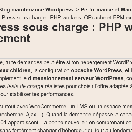
Blog maintenance Wordpress
Performance et Mai
Press sous charge : PHP workers, OPcache et FPM exp
ss sous charge : PHP w
lement
inte, tu te demandes peut-être si ton hébergement WordP
max children
, la configuration
opcache WordPress
, et l
simplement le
dimensionnement serveur WordPress
, c
des
tests de charge
réalistes pour choisir l’offre adaptée
our stabiliser tes performances.
s, surtout avec WooCommerce, un LMS ou un espace mem
, recherche, Ajax…). Quand la demande dépasse la capac
02/504 apparaissent. La bonne nouvelle : en comprenant
sans forcément changer d’hébergeur du jour au lendema