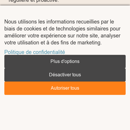
Avec un contrat de maintenance WordPress
adapté à vos besoins, vous pouvez garantir la
Nous utilisons les informations recueillies par le
sécurité, la performance et l’évolution constante
biais de cookies et de technologies similaires pour
de votre site, tout en vous libérant des
améliorer votre expérience sur notre site, analyser
votre utilisation et à des fins de marketing.
contraintes techniques.
Alors, pourquoi
attendre ? Assurez l’avenir de votre site dès
Politique de confidentialité
aujourd’hui avec WP Builders.
Plus d'options
Vous aimez cet article ?
Désactiver tous
Partagez-le !
Autoriser tous
A propos de l'auteur
WP Builders
WP Builders propose des
solutions dédiées à