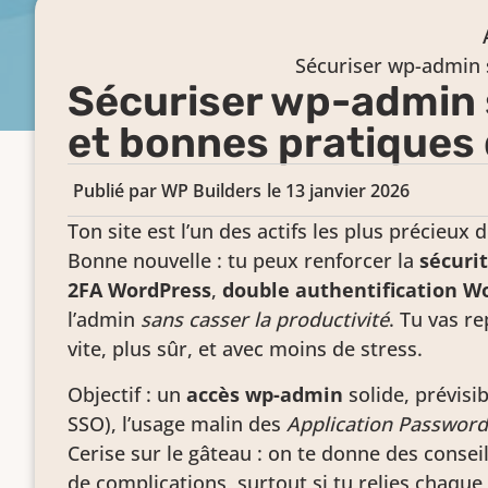
Sécuriser wp-admin s
Sécuriser wp-admin sa
et bonnes pratiques
Publié par
WP Builders
le
13 janvier 2026
Ton site est l’un des actifs les plus précieux
Bonne nouvelle : tu peux renforcer la
sécuri
2FA WordPress
,
double authentification W
l’admin
sans casser la productivité
. Tu vas r
vite, plus sûr, et avec moins de stress.
Objectif : un
accès wp-admin
solide, prévisi
SSO), l’usage malin des
Application Password
Cerise sur le gâteau : on te donne des consei
de complications, surtout si tu relies chaque