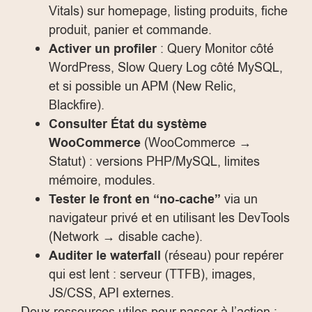
Vitals) sur homepage, listing produits, fiche
produit, panier et commande.
Activer un profiler
: Query Monitor côté
WordPress, Slow Query Log côté MySQL,
et si possible un APM (New Relic,
Blackfire).
Consulter État du système
WooCommerce
(WooCommerce →
Statut) : versions PHP/MySQL, limites
mémoire, modules.
Tester le front en “no-cache”
via un
navigateur privé et en utilisant les DevTools
(Network → disable cache).
Auditer le waterfall
(réseau) pour repérer
qui est lent : serveur (TTFB), images,
JS/CSS, API externes.
Deux ressources utiles pour passer à l’action :