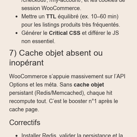
/checkout/
,
/my-account/
, et les cookies de
session WooCommerce.
Mettre un
TTL
équilibré (ex. 10–60 min)
pour les listings produits très fréquentés.
Générer le
Critical CSS
et différer le JS
non essentiel.
7) Cache objet absent ou
inopérant
WooCommerce s’appuie massivement sur l’API
Options et les méta. Sans
cache objet
persistant (Redis/Memcached), chaque hit
recompute tout. C’est le booster n°1 après le
cache page.
Correctifs
Installer Redis, valider la persistance et la