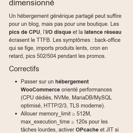
dimensionné
Un hébergement générique partagé peut suffire
pour un blog, mais pas pour une boutique. Les
pics de CPU
, l’
I/O disque
et la
latence réseau
écrasent le TTFB. Les symptômes : back-office
qui se fige, imports produits lents, cron en
retard, pics 502/504 pendant les promos.
Correctifs
Passer sur un
hébergement
WooCommerce
orienté performances
(CPU dédiés, NVMe, MariaDB/MySQL
optimisé, HTTP/2/3, TLS moderne).
Allouer
memory_limit
≥ 512M,
max_execution_time
≥ 120s pour les
tâches lourdes, activer
OPcache
et JIT si