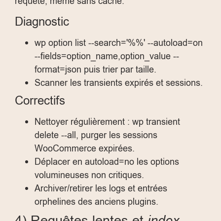
requête, même sans cache.
Diagnostic
wp option list --search='%%' --autoload=on
--fields=option_name,option_value --
format=json
puis trier par taille.
Scanner les transients expirés et sessions.
Correctifs
Nettoyer régulièrement :
wp transient
delete --all
, purger les sessions
WooCommerce expirées.
Déplacer en
autoload=no
les options
volumineuses non critiques.
Archiver/retirer les logs et entrées
orphelines des anciens plugins.
4) Requêtes lentes et
index