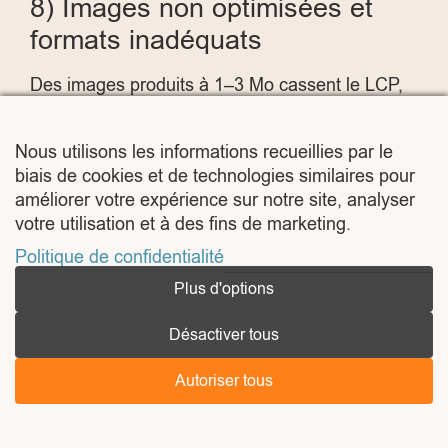
8) Images non optimisées et
formats inadéquats
Des images produits à 1–3 Mo cassent le LCP,
notamment en mobile. Le bon pipeline :
redimensionnement côté serveur, compression
Nous utilisons les informations recueillies par le
intelligente,
WebP/AVIF
, lazy-load et
srcset
.
biais de cookies et de technologies similaires pour
améliorer votre expérience sur notre site, analyser
Correctifs
votre utilisation et à des fins de marketing.
Produire des formats
WebP
et/ou
AVIF
Politique de confidentialité
avec fallback JPEG.
Plus d'options
Respecter les tailles WooCommerce
(miniature, catalogue, pleine taille) et le
Désactiver tous
srcset
.
Autoriser tous
Lazy-load sous la ligne de flottaison,
précharger l’image LCP.
Éviter les carrousels lourds et vidéos auto-