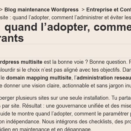
Blog maintenance Wordpress
Entreprise et Con
ite : quand l’adopter, comment l’administrer et éviter le
: quand l’adopter, commen
rants
rdpress multisite
est la bonne voie ? Bonne question. 
ourdir si le choix n’est pas aligné avec tes objectifs. D
 le
domain mapping multisite
, l’
administration resea
 te donner une vision claire, actionnable et sans jargon inu
ger plusieurs sites sur une seule installation. Tu parta
rs par site. Résultat : une gouvernance unifiée et des mi
guide te montre quand l’adopter, comment le paramétrer pr
on indépendance. Nous intégrons des checklists, des pr
tidien en maintenance et en dépannage.