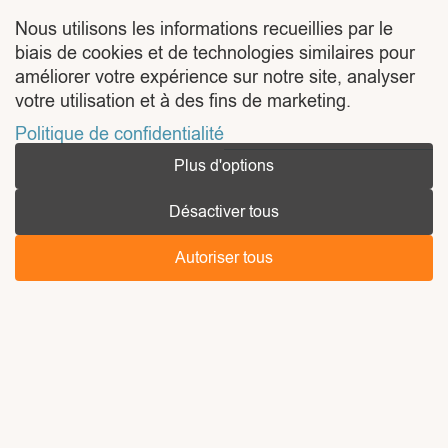
définir des niveaux de service, des astreintes et
des escalades qui protègent ton business. On te
Nous utilisons les informations recueillies par le
biais de cookies et de technologies similaires pour
donne les bons indicateurs, des exemples
améliorer votre expérience sur notre site, analyser
concrets et un modèle prêt à adapter.
votre utilisation et à des fins de marketing.
Lire l'article
Politique de confidentialité
Plus d'options
Désactiver tous
Autoriser tous